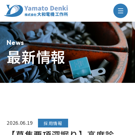
大
和
電
機
News
工
作
最新情報
所
サ
イ
ト
メ
ニ
ュ
ー
を
開
2026.06.19
採用情報
く
【募集要項深掘り】高度診